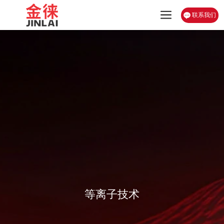
联系我们
等离子技术