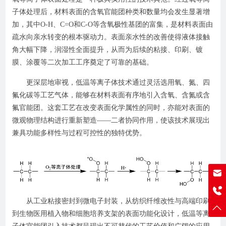
子体处理后，材料表面的含氧官能团种类和数量均会发生显著增
加，其中O-H、C=O和C-O等含氧极性基团的富集，是材料表面由
疏水向亲水转变的根本驱动力。表面亲水性的改善使得液体接触
角大幅下降，润湿性全面提升，从而为后续的粘接、印刷、镀
膜、涂覆等二次加工工序奠定了可靠的基础。
更深层地审视，低温等离子体技术通过灵活选用氧、氮、四
氟化碳等工艺气体，能够在材料表面有序地引入含氧、含氮或含
氟官能团。这套工艺在改变表面化学属性的同时，亦能对表面的
微观物理结构进行重新塑造——二者协同作用，使该技术展现出
兼具功能多样性与过程可控性的独特优势。
sale@j-lai.net
19902489097
从工业粘接密封到微电子封装，从纺织纤维改性与高端印刷
到生物医用植入物和细胞培养支架的表面功能化设计，低温等离