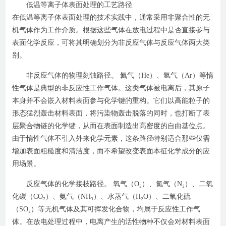
低温等离子体表面处理的工艺路径
在低温等离子体表面处理的技术实践中，通常采用非聚合性的无
机气体作为工作介质。根据这些气体在放电过程中是否直接参与
表面化学反应，可将其明确划分为非反应气体与反应气体两大类
别。
非反应气体的物理刻蚀路径。 氦气（He）、氩气（Ar）等惰
性气体是典型的非反应性工作气体。这类气体被电离后，其原子
本身并不会嵌入材料表面参与化学键的重构。它们以高能粒子的
形态猛烈轰击材料表面，将污染物轰击脱落的同时，也打断了表
层聚合物链的化学键，从而在表面制造出高密度的自由基位点。
由于惰性气体不引入外来化学元素，这条路径特别适合那些仅需
增加表面粗糙度和清洁度，而不希望改变表面本征化学成分的应
用场景。
反应气体的化学接枝路径。 氧气（O₂）、氮气（N₂）、二氧
化碳（CO₂）、氨气（NH₃）、水蒸气（H₂O）、二氧化硫
（SO₂）等无机气体及其可挥发化合物，均属于反应性工作气
体。在放电处理过程中，电离产生的活性物种不仅会对材料表面