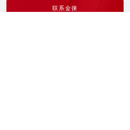
联系金徕
17年专注解决产品表面附着力难题
立即咨询
联系我们
东莞市长安镇厦边振安西路114号8楼
sale@j-lai.net
19902489097
Copyright © 2008-2026.深圳市金徕技术有限公司 All rights reserved.