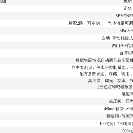
泵组
鲍斯
计
正华
SEVENS
标配2路（可定制），气体流量可调，适
5Pa-30
自动+手动触控
西门子+昆
台湾明
根据实际情况自动调节真空泵
自主专利设计等离子控制系统，
配方参数设定、存储、调用，
真空度、辉光、功率、
（三色灯蜂鸣器报警
电磁
减压阀、压
Φ8mm软管+
挡板阀+节流
1000(宽）*900(深
500kg