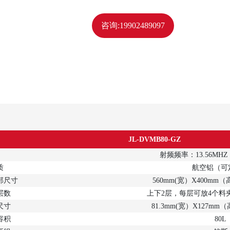
咨询:19902489097
JL-DV
MB8
0
-GZ
射频频率：13.56MH
质
航空铝（可
部尺寸
560mm(宽）X400mm
层数
上下2层，每层可放4个料
尺寸
81.3mm(宽）X127mm
容积
80L