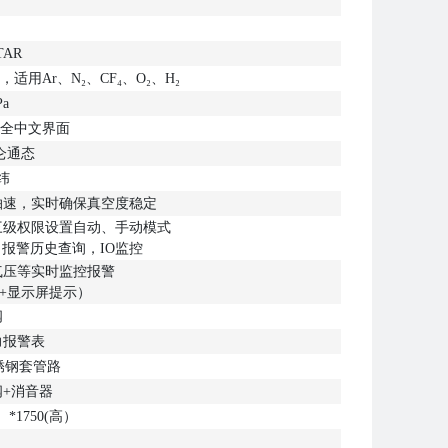
TAR
用Ar、N₂、CF₄、O₂、H₂
Pa
式全中文界面
仑通态
纬
抽速，实时确保真空度稳定
三级权限设置自动、手动模式
报警历史查询，IO监控
气压等实时监控报警
+显示屏提示）
阀
力报警表
不锈钢套管路
阀+消音器
）*1750(高）