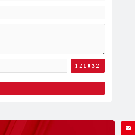
121032
sale@j-lai.net