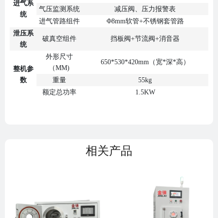
进气系
气压监测系统
减压阀、压力报警表
统
进气管路组件
Φ8mm软管+不锈钢套管路
泄压系
破真空组件
挡板阀+节流阀+消音器
统
外形尺寸
650*530*420mm（宽*深*高）
（MM)
整机参
数
重量
55kg
额定总功率
1.5KW
相关产品