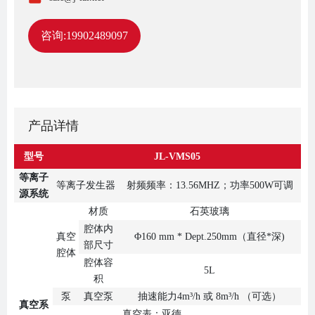
咨询:19902489097
产品详情
型号
JL-V
MS05
等离子
等离子发生器
射频频率：13.56MHZ；功率500W可调
源系统
材质
石英玻璃
腔体内
真空
Φ160 mm * Dept.250mm（直径*深)
部尺寸
腔体
腔体容
5L
积
泵
真空泵
抽速能力4m³/h 或 8m³/h （可选）
真空系
真空表：亚德