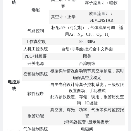
统
浮子流量计：瞳牧
客
选配
质量流量计：
真空计：正华
SEVENSTAR
标配2路（可定制），气体流量可调，适
气路控制
用Ar、N₂、CF₄、O₂、H₂
工作真空度
5Pa-30Pa
人机工控系统
自动+手动触控式全中文界面
PLC+触摸屏
顾美
开关电源
台湾明纬
根据实际情况自动调节真空泵抽速，实时
变频控制系统
确保真空度稳定
电控系
自主专利设计等离子控制系统，三级权限
统
设置自动、手动模式
软件程序
配方参数设定、存储、调用，报警历史查
询，IO监控
真空度、辉光、功率、气压等实时监控报
报警功能
警
（蜂鸣器报警+显示屏提示）
气体控制系统
电磁阀