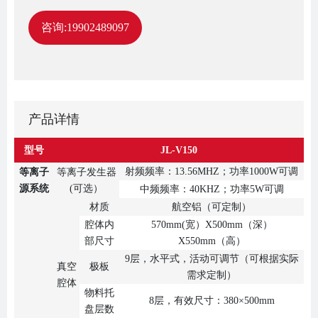
咨询:19902489097
产品详情
型号
JL-V150
射频频率：13.56MHZ；功率1000W可调
等离子
等离子发生器
源系统
(可选）
中频频率：40KHZ；功率5W可调
材质
航空铝（可定制）
腔体内
570mm(宽）X500mm（深）
部尺寸
X550mm（高）
9层，水平式，活动可调节（可根据实际
真空
极板
需求定制）
腔体
物料托
8层，有效尺寸：380×500mm
盘层数