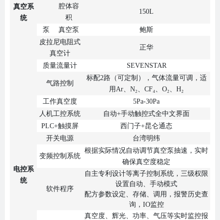
腔体容
真空系
150L
积
统
泵
真空泵
鲍斯
皮拉尼电阻式
正华
真空计
质量流量计
SEVENSTAR
标配2路（可定制），气体流量可调，适
气路控制
用Ar、N₂、CF₄、O₂、H₂
工作真空度
5Pa-30Pa
人机工控系统
自动+手动触控式全中文界面
PLC+触摸屏
西门子+昆仑通态
开关电源
台湾明纬
根据实际情况自动调节真空泵抽速，实时
变频控制系统
确保真空度稳定
电控系
自主专利设计等离子控制系统，三级权限
统
设置自动、手动模式
软件程序
配方参数设定、存储、调用，报警历史查
询，IO监控
真空度、辉光、功率、气压等实时监控报