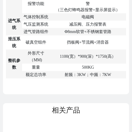
报警功能
警
（三色灯蜂鸣器报警+显示屏提示）
气体控制系统
电磁阀
进气系
气压监测系统
减压阀、压力报警表
统
进气管路组件
Φ8mm软管+不锈钢套管路
泄压系
破真空组件
挡板阀+节流阀+消音器
统
外形尺寸
1100(宽）*900(深）*1750(高）
（MM)
整机参
数
重量
500KG
额定总功率
射频：3KW；中频：7KW
相关产品