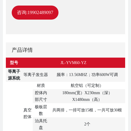
咨询:19902489097
产品详情
型号
JL-YVM60-YZ
等离子
等离子发生器
频率：13.56MHZ；功率600W可调
源系统
材质
航空铝（可定制）
腔体内
180mm(宽）X230mm（深）
部尺寸
X1480mm（高）
极板层
真空
共两排，一排可放15根，一共可放30根
数
腔体
治具托
2个
盘