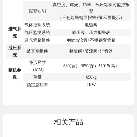
真空度、辉光、功率、气压等实时监控报
报警功能
警
（三色灯蜂鸣器报警+显示屏提示）
气体控制系统
电磁阀
进气系
气压监测系统
减压阀、压力报警表
统
进气管路组件
Φ8mm软管+不锈钢套管路
泄压系
破真空组件
挡板阀+节流阀+消音器
统
外形尺寸
830(宽）*850(深）*1915(高）
（MM)
整机参
数
重量
650kg
额定总功率
2KW
相关产品