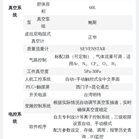
腔体容
60L
真空系
积
统
真空泵
泵
鲍斯
组
皮拉尼电阻式
正华
真空计
质量流量计
SEVENSTAR
标配2路（可定制），气体流量可调，适
气路控制
用Ar、N₂、CF₄、O₂、H₂
工作真空度
5Pa-30Pa
人机工控系统
自动+手动触控式全中文界面
PLC+触摸屏
西门子+昆仑通态
开关电源
台湾明纬
根据实际情况自动调节真空泵抽速，实时
变频控制系统
确保真空度稳定
电控系
自主专利设计等离子控制系统，三级权限
统
设置自动、手动模式
软件程序
配方参数设定、存储、调用，报警历史查
询，IO监控